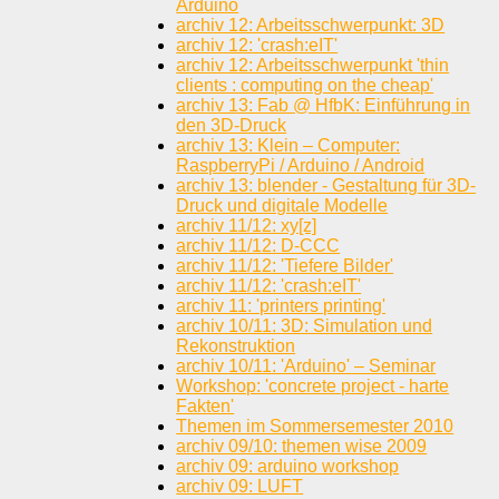
Arduino
archiv 12: Arbeitsschwerpunkt: 3D
archiv 12: 'crash:eIT'
archiv 12: Arbeitsschwerpunkt 'thin
clients : computing on the cheap'
archiv 13: Fab @ HfbK: Einführung in
den 3D-Druck
archiv 13: Klein – Computer:
RaspberryPi / Arduino / Android
archiv 13: blender - Gestaltung für 3D-
Druck und digitale Modelle
archiv 11/12: xy[z]
archiv 11/12: D-CCC
archiv 11/12: 'Tiefere Bilder'
archiv 11/12: 'crash:eIT'
archiv 11: 'printers printing'
archiv 10/11: 3D: Simulation und
Rekonstruktion
archiv 10/11: 'Arduino' – Seminar
Workshop: 'concrete project - harte
Fakten'
Themen im Sommersemester 2010
archiv 09/10: themen wise 2009
archiv 09: arduino workshop
archiv 09: LUFT