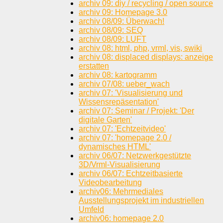
archiv 09: diy / recycling / open source
archiv 09: Homepage 3.0
archiv 08/09: Überwach!
archiv 08/09: SEQ
archiv 08/09: LUFT
archiv 08: html, php, vrml, vis, swiki
archiv 08: displaced displays: anzeige
erstatten
archiv 08: kartogramm
archiv 07/08: ueber_wach
archiv 07: 'Visualisierung und
Wissensrepäsentation'
archiv 07: Seminar / Projekt: 'Der
digitale Garten'
archiv 07: 'Echtzeitvideo'
archiv 07: 'homepage 2.0 /
dynamisches HTML'
archiv 06/07: Netzwerkgestützte
3D/Vrml-Visualisierung
archiv 06/07: Echtzeitbasierte
Videobearbeitung
archiv06: Mehrmediales
Ausstellungsprojekt im industriellen
Umfeld
archiv06: homepage 2.0