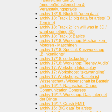
Handreichungen zur
(medien)künstlerischen &
Veranstaltungspraxis
archiv 18/19: Block III: 'open data'
archiv 18: Track 1: 'big data for artists' (3
Termine)
archiv 18: Track 2: 'Ich will was in 3D / I
want something 3D'
archiv 18: Track 3: Basics
archiv 17/18: Workshop: Mechaniken -
Motoren - Maschinen
archiv 17/18: Special: Kurzworkshop
„Blinkenlights“
archiv 17/18: code::kucking
archiv 17/18: Workshop: 'Teensy Audio'
archiv 17: Workshop Infodisplay
archiv 17: Workshops: 'textwrangling'
archiv 17: Workshops: 'Basteln ist
Wissenschaft / Wissenschaft ist Basteln'
archiv 16/17: Nachschau: Chaos
Communication Congress
archiv 16/17: Workshop: Das [Inter]net
der Dinge
archiv 16/17: Crash-EMIT
archiv 16: 'BIG data' for artists