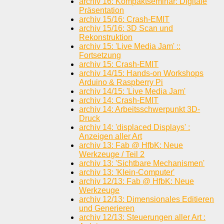
archiv 16: Kompaktseminar: Digitale
Präsentation
archiv 15/16: Crash-EMIT
archiv 15/16: 3D Scan und
Rekonstruktion
archiv 15: 'Live Media Jam' ::
Fortsetzung
archiv 15: Crash-EMIT
archiv 14/15: Hands-on Workshops
Arduino & Raspberry Pi
archiv 14/15: 'Live Media Jam'
archiv 14: Crash-EMIT
archiv 14: Arbeitsschwerpunkt 3D-
Druck
archiv 14: 'displaced Displays' :
Anzeigen aller Art
archiv 13: Fab @ HfbK: Neue
Werkzeuge / Teil 2
archiv 13: 'Sichtbare Mechanismen'
archiv 13: 'Klein-Computer'
archiv 12/13: Fab @ HfbK: Neue
Werkzeuge
archiv 12/13: Dimensionales Editieren
und Generieren
archiv 12/13: Steuerungen aller Art :