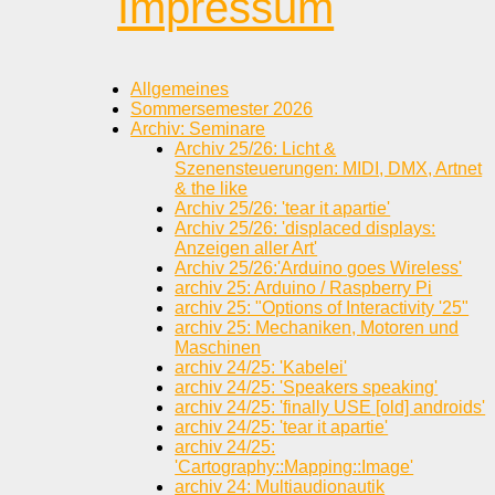
Impressum
Allgemeines
Sommersemester 2026
Archiv: Seminare
Archiv 25/26: Licht &
Szenensteuerungen: MIDI, DMX, Artnet
& the like
Archiv 25/26: 'tear it apartie'
Archiv 25/26: 'displaced displays:
Anzeigen aller Art'
Archiv 25/26:'Arduino goes Wireless'
archiv 25: Arduino / Raspberry Pi
archiv 25: "Options of Interactivity '25"
archiv 25: Mechaniken, Motoren und
Maschinen
archiv 24/25: 'Kabelei'
archiv 24/25: 'Speakers speaking'
archiv 24/25: 'finally USE [old] androids'
archiv 24/25: 'tear it apartie'
archiv 24/25:
'Cartography::Mapping::Image'
archiv 24: Multiaudionautik