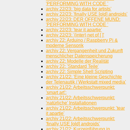
'PERFORMING WITH CODE '
archiv 22/23: 'big data for artists'
archiv 22/23: 'finally USE [old] androids'
archiv 22/23: DER OFFENE MUND:
'PERFORMING WITH CODE '
archiv 22/23: 'tear it apartie'
archiv 22/23: '(inter) net of [ ]'
archiv 22: Arduino / Raspberry Pi &
moderne Sensorik
archiv 22: Vergangenheit und Zukunft
menschlicher Datenspeicherung
archiv 22: Modelle der Realität
archiv 22: 'Standard Teile'
archiv 22: Simple Shell Scripting
archiv 21/22: 'Eine kleine Geschichte
der Telenautik / Werkstatt mixed media'
archiv 21/22: Arbeitsschwerpunkt:
'smart art':
archiv 21/22: Arbeitsschwerpunkt:
'natürliche' Installationen
archiv 21/22: Arbeitsschwerpunkt: 'tear
it apartie'
archiv 21/22: Arbeitsschwerpunkt:
'finally USE [old] androids'
archiv 21/22: Kurzeinführung in