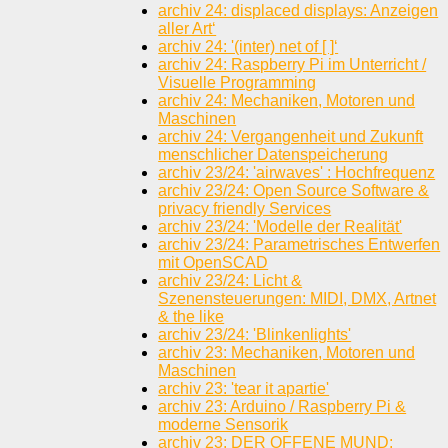
archiv 24: displaced displays: Anzeigen
aller Art‘
archiv 24: '(inter) net of [ ]‘
archiv 24: Raspberry Pi im Unterricht /
Visuelle Programming
archiv 24: Mechaniken, Motoren und
Maschinen
archiv 24: Vergangenheit und Zukunft
menschlicher Datenspeicherung
archiv 23/24: 'airwaves' : Hochfrequenz
archiv 23/24: Open Source Software &
privacy friendly Services
archiv 23/24: 'Modelle der Realität'
archiv 23/24: Parametrisches Entwerfen
mit OpenSCAD
archiv 23/24: Licht &
Szenensteuerungen: MIDI, DMX, Artnet
& the like
archiv 23/24: 'Blinkenlights'
archiv 23: Mechaniken, Motoren und
Maschinen
archiv 23: 'tear it apartie'
archiv 23: Arduino / Raspberry Pi &
moderne Sensorik
archiv 23: DER OFFENE MUND: