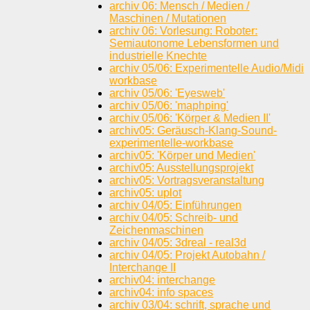
archiv 06: Mensch / Medien /
Maschinen / Mutationen
archiv 06: Vorlesung: Roboter:
Semiautonome Lebensformen und
industrielle Knechte
archiv 05/06: Experimentelle Audio/Midi
workbase
archiv 05/06: 'Eyesweb'
archiv 05/06: 'maphping'
archiv 05/06: 'Körper & Medien II'
archiv05: Geräusch-Klang-Sound-
experimentelle-workbase
archiv05: 'Körper und Medien'
archiv05: Ausstellungsprojekt
archiv05: Vortragsveranstaltung
archiv05: uplot
archiv 04/05: Einführungen
archiv 04/05: Schreib- und
Zeichenmaschinen
archiv 04/05: 3dreal - real3d
archiv 04/05: Projekt Autobahn /
Interchange II
archiv04: interchange
archiv04: info spaces
archiv 03/04: schrift, sprache und