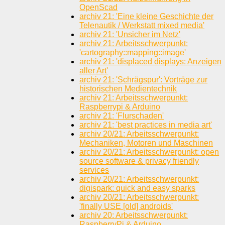
OpenScad
archiv 21: 'Eine kleine Geschichte der
Telenautik / Werkstatt mixed media'
archiv 21: 'Unsicher im Netz'
archiv 21: Arbeitsschwerpunkt:
'cartography::mapping::image'
archiv 21: 'displaced displays: Anzeigen
aller Art'
archiv 21: 'Schrägspur': Vorträge zur
historischen Medientechnik
archiv 21: Arbeitsschwerpunkt:
Raspberrypi & Arduino
archiv 21: 'Flurschaden'
archiv 21: 'best practices in media art'
archiv 20/21: Arbeitsschwerpunkt:
Mechaniken, Motoren und Maschinen
archiv 20/21: Arbeitsschwerpunkt: open
source software & privacy friendly
services
archiv 20/21: Arbeitsschwerpunkt:
digispark: quick and easy sparks
archiv 20/21: Arbeitsschwerpunkt:
'finally USE [old] androids'
archiv 20: Arbeitsschwerpunkt:
RaspberryPi & Arduino