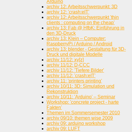
Arduino
archiv 12: Arbeitsschwerpunkt: 3D
archiv 12: 'crash:eIT'
archiv 12: Arbeitsschwerpunkt 'thin
clients : computing on the cheap'
archiv 13: Fab @ HfbK: Einführung in
den 3D-Druck
archiv 13: Klein – Computer:
RaspberryPi / Arduino / Android
archiv 13: blender - Gestaltung für 3D-
Druck und digitale Modelle
archiv 11/12: xy[z]
archiv 11/12: D-CCC
archiv 11/12: 'Tiefere Bilder'
archiv 11/12: 'crash:eIT'
archiv 11: 'printers printing'
archiv 10/11: 3D: Simulation und
Rekonstruktion
archiv 10/11: 'Arduino' – Seminar
Workshop: 'concrete project - harte
Fakten'
Themen im Sommersemester 2010
archiv 09/10: themen wise 2009
archiv 09: arduino workshop
archiv 09: LUFT