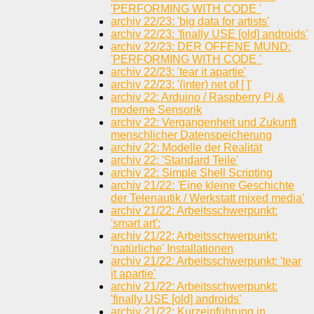
'PERFORMING WITH CODE '
archiv 22/23: 'big data for artists'
archiv 22/23: 'finally USE [old] androids'
archiv 22/23: DER OFFENE MUND:
'PERFORMING WITH CODE '
archiv 22/23: 'tear it apartie'
archiv 22/23: '(inter) net of [ ]'
archiv 22: Arduino / Raspberry Pi &
moderne Sensorik
archiv 22: Vergangenheit und Zukunft
menschlicher Datenspeicherung
archiv 22: Modelle der Realität
archiv 22: 'Standard Teile'
archiv 22: Simple Shell Scripting
archiv 21/22: 'Eine kleine Geschichte
der Telenautik / Werkstatt mixed media'
archiv 21/22: Arbeitsschwerpunkt:
'smart art':
archiv 21/22: Arbeitsschwerpunkt:
'natürliche' Installationen
archiv 21/22: Arbeitsschwerpunkt: 'tear
it apartie'
archiv 21/22: Arbeitsschwerpunkt:
'finally USE [old] androids'
archiv 21/22: Kurzeinführung in