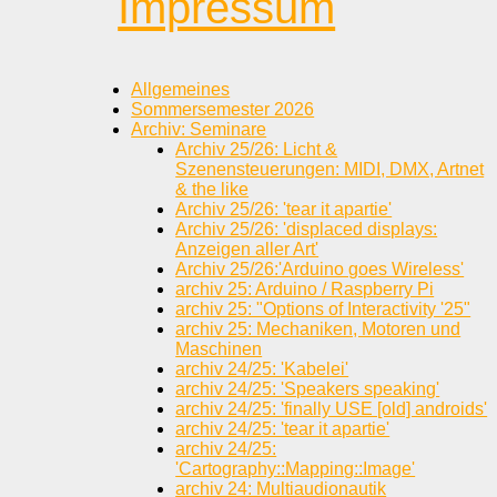
Impressum
Allgemeines
Sommersemester 2026
Archiv: Seminare
Archiv 25/26: Licht &
Szenensteuerungen: MIDI, DMX, Artnet
& the like
Archiv 25/26: 'tear it apartie'
Archiv 25/26: 'displaced displays:
Anzeigen aller Art'
Archiv 25/26:'Arduino goes Wireless'
archiv 25: Arduino / Raspberry Pi
archiv 25: "Options of Interactivity '25"
archiv 25: Mechaniken, Motoren und
Maschinen
archiv 24/25: 'Kabelei'
archiv 24/25: 'Speakers speaking'
archiv 24/25: 'finally USE [old] androids'
archiv 24/25: 'tear it apartie'
archiv 24/25:
'Cartography::Mapping::Image'
archiv 24: Multiaudionautik