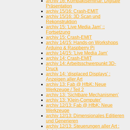
archiv 16: Kompaktseminar: Digitale
Präsentation
archiv 15/16: Crash-EMIT
archiv 15/16: 3D Scan und
Rekonstruktion
archiv 15: 'Live Media Jam' ::
Fortsetzung
archiv 15: Crash-EMIT
archiv 14/15: Hands-on Workshops
Arduino & Raspberry Pi
archiv 14/15: 'Live Media Jam'
archiv 14: Crash-EMIT
archiv 14: Arbeitsschwerpunkt 3D-
Druck
archiv 14: 'displaced Displays' :
Anzeigen aller Art
archiv 13: Fab @ HfbK: Neue
Werkzeuge / Teil 2
archiv 13: 'Sichtbare Mechanismen'
archiv 13: 'Klein-Computer'
archiv 12/13: Fab @ HfbK: Neue
Werkzeuge
archiv 12/13: Dimensionales Editieren
und Generieren
archiv 12/13: Steuerungen aller Art :