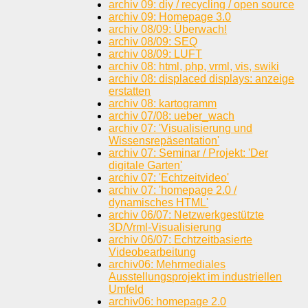
archiv 09: diy / recycling / open source
archiv 09: Homepage 3.0
archiv 08/09: Überwach!
archiv 08/09: SEQ
archiv 08/09: LUFT
archiv 08: html, php, vrml, vis, swiki
archiv 08: displaced displays: anzeige
erstatten
archiv 08: kartogramm
archiv 07/08: ueber_wach
archiv 07: 'Visualisierung und
Wissensrepäsentation'
archiv 07: Seminar / Projekt: 'Der
digitale Garten'
archiv 07: 'Echtzeitvideo'
archiv 07: 'homepage 2.0 /
dynamisches HTML'
archiv 06/07: Netzwerkgestützte
3D/Vrml-Visualisierung
archiv 06/07: Echtzeitbasierte
Videobearbeitung
archiv06: Mehrmediales
Ausstellungsprojekt im industriellen
Umfeld
archiv06: homepage 2.0