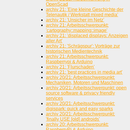
OpenScad
archiv 21: 'Eine kleine Geschichte der
Telenautik / Werkstatt mixed media'
archiv 21: 'Unsicher im Netz'
archiv 21: Arbeitsschwerpunkt:
'cartography::mapping::image'
archiv 21: 'displaced displays: Anzeigen
aller Art'
archiv 21: 'Schrägspur': Vorträge zur
historischen Medientechnik
archiv 21: Arbeitsschwerpunkt:
Raspberrypi & Arduino
archiv 21: 'Flurschaden'
archiv 21: 'best practices in media art'
archiv 20/21: Arbeitsschwerpunkt:
Mechaniken, Motoren und Maschinen
archiv 20/21: Arbeitsschwerpunkt: open
source software & privacy friendly
services
archiv 20/21: Arbeitsschwerpunkt:
digispark: quick and easy sparks
archiv 20/21: Arbeitsschwerpunkt:
'finally USE [old] androids'
archiv 20: Arbeitsschwerpunkt:
RaspberryPi & Arduino