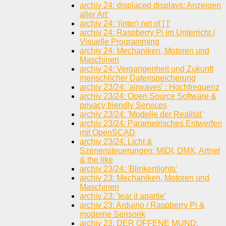
archiv 24: displaced displays: Anzeigen
aller Art‘
archiv 24: '(inter) net of [ ]‘
archiv 24: Raspberry Pi im Unterricht /
Visuelle Programming
archiv 24: Mechaniken, Motoren und
Maschinen
archiv 24: Vergangenheit und Zukunft
menschlicher Datenspeicherung
archiv 23/24: 'airwaves' : Hochfrequenz
archiv 23/24: Open Source Software &
privacy friendly Services
archiv 23/24: 'Modelle der Realität'
archiv 23/24: Parametrisches Entwerfen
mit OpenSCAD
archiv 23/24: Licht &
Szenensteuerungen: MIDI, DMX, Artnet
& the like
archiv 23/24: 'Blinkenlights'
archiv 23: Mechaniken, Motoren und
Maschinen
archiv 23: 'tear it apartie'
archiv 23: Arduino / Raspberry Pi &
moderne Sensorik
archiv 23: DER OFFENE MUND: