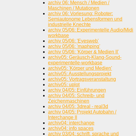
archiv 06: Mensch / Medien /
Maschinen / Mutationen
archiv 06: Vorlesung: Roboter:
Semiautonome Lebensformen und
industrielle Knechte
archiv 05/06: Experimentelle Audio/Midi
workbase
archiv 05/06: 'Eyesweb'
archiv 05/06: 'maphping'
archiv 05/06: 'Körper & Medien II'
archiv05: Geräusch-Klang-Sound-
experimentelle-workbase
archiv05: 'Körper und Medien'
archiv05: Ausstellungsprojekt
archiv05: Vortragsveranstaltung
archiv05: uplot
archiv 04/05: Einführungen
archiv 04/05: Schreib- und
Zeichenmaschinen
archiv 04/05: 3dreal - real3d
archiv 04/05: Projekt Autobahn /
Interchange II
archiv04: interchange
archiv04: info spaces
archiv 03/04: schrift, sprache und