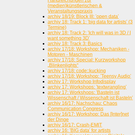
Handreichungen zur
(medien)künstlerischen &
Veranstaltungspraxis
archiv 18/19: Block III: 'open data'
archiv 18: Track 1: 'big data for artists' (3
Termine)
archiv 18: Track 2: 'Ich will was in 3D / I
want something 3D'
archiv 18: Track 3: Basics
archiv 17/18: Workshop: Mechaniken -
Motoren - Maschinen
archiv 17/18: Special: Kurzworkshop
„Blinkenlights“
archiv 17/18: code::kucking
archiv 17/18: Workshop: 'Teensy Audio'
archiv 17: Workshop Infodisplay
archiv 17: Workshops: 'textwrangling'
archiv 17: Workshops: 'Basteln ist
Wissenschaft / Wissenschaft ist Basteln'
archiv 16/17: Nachschau: Chaos
Communication Congress
archiv 16/17: Workshop: Das [Inter]net
der Dinge
archiv 16/17: Crash-EMIT
archiv 16: 'BIG data' for artists