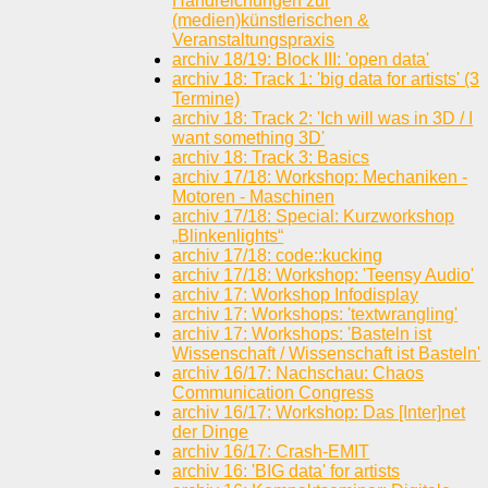
Handreichungen zur
(medien)künstlerischen &
Veranstaltungspraxis
archiv 18/19: Block III: 'open data'
archiv 18: Track 1: 'big data for artists' (3
Termine)
archiv 18: Track 2: 'Ich will was in 3D / I
want something 3D'
archiv 18: Track 3: Basics
archiv 17/18: Workshop: Mechaniken -
Motoren - Maschinen
archiv 17/18: Special: Kurzworkshop
„Blinkenlights“
archiv 17/18: code::kucking
archiv 17/18: Workshop: 'Teensy Audio'
archiv 17: Workshop Infodisplay
archiv 17: Workshops: 'textwrangling'
archiv 17: Workshops: 'Basteln ist
Wissenschaft / Wissenschaft ist Basteln'
archiv 16/17: Nachschau: Chaos
Communication Congress
archiv 16/17: Workshop: Das [Inter]net
der Dinge
archiv 16/17: Crash-EMIT
archiv 16: 'BIG data' for artists