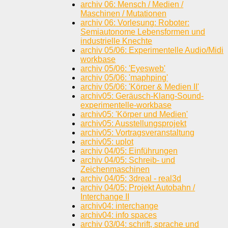
archiv 06: Mensch / Medien /
Maschinen / Mutationen
archiv 06: Vorlesung: Roboter:
Semiautonome Lebensformen und
industrielle Knechte
archiv 05/06: Experimentelle Audio/Midi
workbase
archiv 05/06: 'Eyesweb'
archiv 05/06: 'maphping'
archiv 05/06: 'Körper & Medien II'
archiv05: Geräusch-Klang-Sound-
experimentelle-workbase
archiv05: 'Körper und Medien'
archiv05: Ausstellungsprojekt
archiv05: Vortragsveranstaltung
archiv05: uplot
archiv 04/05: Einführungen
archiv 04/05: Schreib- und
Zeichenmaschinen
archiv 04/05: 3dreal - real3d
archiv 04/05: Projekt Autobahn /
Interchange II
archiv04: interchange
archiv04: info spaces
archiv 03/04: schrift, sprache und