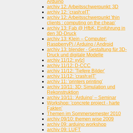
Arduino
archiv 12: Arbeitsschwerpunkt: 3D
archiv 12: 'crash:eIT'
archiv 12: Arbeitsschwerpunkt 'thin
clients : computing on the cheap'
archiv 13: Fab @ HfbK: Einführung in
den 3D-Druck
archiv 13: Klein – Computer:
RaspberryPi / Arduino / Android
archiv 13: blender - Gestaltung für 3D-
Druck und digitale Modelle
archiv 11/12: xy[z]
archiv 11/12: D-CCC
archiv 11/12: 'Tiefere Bilder'
archiv 11/12: 'crash:eIT'
archiv 11: 'printers printing'
archiv 10/11: 3D: Simulation und
Rekonstruktion
archiv 10/11: 'Arduino' – Seminar
Workshop: 'concrete project - harte
Fakten'
Themen im Sommersemester 2010
archiv 09/10: themen wise 2009
archiv 09: arduino workshop
archiv 09: LUFT