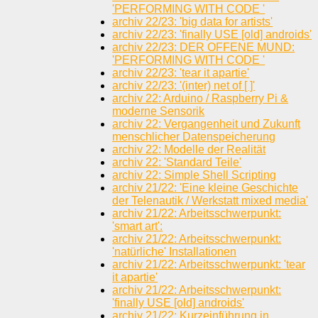
'PERFORMING WITH CODE '
archiv 22/23: 'big data for artists'
archiv 22/23: 'finally USE [old] androids'
archiv 22/23: DER OFFENE MUND:
'PERFORMING WITH CODE '
archiv 22/23: 'tear it apartie'
archiv 22/23: '(inter) net of [ ]'
archiv 22: Arduino / Raspberry Pi &
moderne Sensorik
archiv 22: Vergangenheit und Zukunft
menschlicher Datenspeicherung
archiv 22: Modelle der Realität
archiv 22: 'Standard Teile'
archiv 22: Simple Shell Scripting
archiv 21/22: 'Eine kleine Geschichte
der Telenautik / Werkstatt mixed media'
archiv 21/22: Arbeitsschwerpunkt:
'smart art':
archiv 21/22: Arbeitsschwerpunkt:
'natürliche' Installationen
archiv 21/22: Arbeitsschwerpunkt: 'tear
it apartie'
archiv 21/22: Arbeitsschwerpunkt:
'finally USE [old] androids'
archiv 21/22: Kurzeinführung in