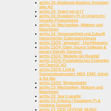
archiv 24: displaced displays: Anzeigen
aller Art‘
archiv 24: '(inter) net of [ ]‘
archiv 24: Raspberry Pi im Unterricht /
Visuelle Programming
archiv 24: Mechaniken, Motoren und
Maschinen
archiv 24: Vergangenheit und Zukunft
menschlicher Datenspeicherung
archiv 23/24: 'airwaves' : Hochfrequenz
archiv 23/24: Open Source Software &
privacy friendly Services
archiv 23/24: 'Modelle der Realität'
archiv 23/24: Parametrisches Entwerfen
mit OpenSCAD
archiv 23/24: Licht &
Szenensteuerungen: MIDI, DMX, Artnet
& the like
archiv 23/24: 'Blinkenlights'
archiv 23: Mechaniken, Motoren und
Maschinen
archiv 23: 'tear it apartie'
archiv 23: Arduino / Raspberry Pi &
moderne Sensorik
archiv 23: DER OFFENE MUND: