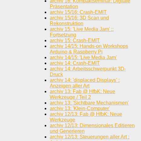
archiv 16: Kompaktseminar: Digitale
Präsentation
archiv 15/16: Crash-EMIT
archiv 15/16: 3D Scan und
Rekonstruktion
archiv 15: 'Live Media Jam' ::
Fortsetzung
archiv 15: Crash-EMIT
archiv 14/15: Hands-on Workshops
Arduino & Raspberry Pi
archiv 14/15: 'Live Media Jam'
archiv 14: Crash-EMIT
archiv 14: Arbeitsschwerpunkt 3D-
Druck
archiv 14: 'displaced Displays' :
Anzeigen aller Art
archiv 13: Fab @ HfbK: Neue
Werkzeuge / Teil 2
archiv 13: 'Sichtbare Mechanismen'
archiv 13: 'Klein-Computer'
archiv 12/13: Fab @ HfbK: Neue
Werkzeuge
archiv 12/13: Dimensionales Editieren
und Generieren
archiv 12/13: Steuerungen aller Art :