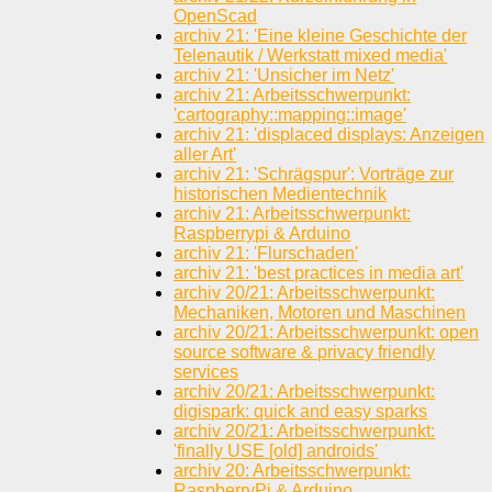
OpenScad
archiv 21: 'Eine kleine Geschichte der
Telenautik / Werkstatt mixed media'
archiv 21: 'Unsicher im Netz'
archiv 21: Arbeitsschwerpunkt:
'cartography::mapping::image'
archiv 21: 'displaced displays: Anzeigen
aller Art'
archiv 21: 'Schrägspur': Vorträge zur
historischen Medientechnik
archiv 21: Arbeitsschwerpunkt:
Raspberrypi & Arduino
archiv 21: 'Flurschaden'
archiv 21: 'best practices in media art'
archiv 20/21: Arbeitsschwerpunkt:
Mechaniken, Motoren und Maschinen
archiv 20/21: Arbeitsschwerpunkt: open
source software & privacy friendly
services
archiv 20/21: Arbeitsschwerpunkt:
digispark: quick and easy sparks
archiv 20/21: Arbeitsschwerpunkt:
'finally USE [old] androids'
archiv 20: Arbeitsschwerpunkt:
RaspberryPi & Arduino