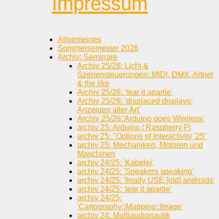
Impressum
Allgemeines
Sommersemester 2026
Archiv: Seminare
Archiv 25/26: Licht &
Szenensteuerungen: MIDI, DMX, Artnet
& the like
Archiv 25/26: 'tear it apartie'
Archiv 25/26: 'displaced displays:
Anzeigen aller Art'
Archiv 25/26:'Arduino goes Wireless'
archiv 25: Arduino / Raspberry Pi
archiv 25: "Options of Interactivity '25"
archiv 25: Mechaniken, Motoren und
Maschinen
archiv 24/25: 'Kabelei'
archiv 24/25: 'Speakers speaking'
archiv 24/25: 'finally USE [old] androids'
archiv 24/25: 'tear it apartie'
archiv 24/25:
'Cartography::Mapping::Image'
archiv 24: Multiaudionautik