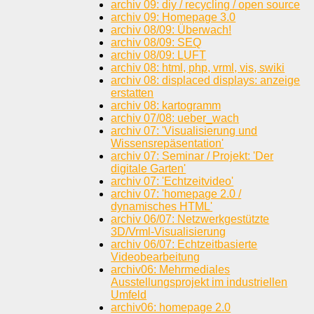
archiv 09: diy / recycling / open source
archiv 09: Homepage 3.0
archiv 08/09: Überwach!
archiv 08/09: SEQ
archiv 08/09: LUFT
archiv 08: html, php, vrml, vis, swiki
archiv 08: displaced displays: anzeige
erstatten
archiv 08: kartogramm
archiv 07/08: ueber_wach
archiv 07: 'Visualisierung und
Wissensrepäsentation'
archiv 07: Seminar / Projekt: 'Der
digitale Garten'
archiv 07: 'Echtzeitvideo'
archiv 07: 'homepage 2.0 /
dynamisches HTML'
archiv 06/07: Netzwerkgestützte
3D/Vrml-Visualisierung
archiv 06/07: Echtzeitbasierte
Videobearbeitung
archiv06: Mehrmediales
Ausstellungsprojekt im industriellen
Umfeld
archiv06: homepage 2.0