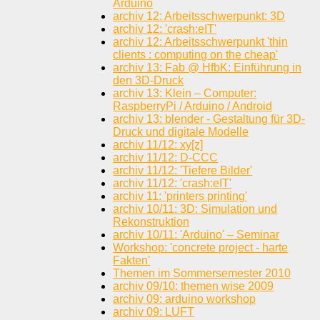
Arduino
archiv 12: Arbeitsschwerpunkt: 3D
archiv 12: 'crash:eIT'
archiv 12: Arbeitsschwerpunkt 'thin
clients : computing on the cheap'
archiv 13: Fab @ HfbK: Einführung in
den 3D-Druck
archiv 13: Klein – Computer:
RaspberryPi / Arduino / Android
archiv 13: blender - Gestaltung für 3D-
Druck und digitale Modelle
archiv 11/12: xy[z]
archiv 11/12: D-CCC
archiv 11/12: 'Tiefere Bilder'
archiv 11/12: 'crash:eIT'
archiv 11: 'printers printing'
archiv 10/11: 3D: Simulation und
Rekonstruktion
archiv 10/11: 'Arduino' – Seminar
Workshop: 'concrete project - harte
Fakten'
Themen im Sommersemester 2010
archiv 09/10: themen wise 2009
archiv 09: arduino workshop
archiv 09: LUFT