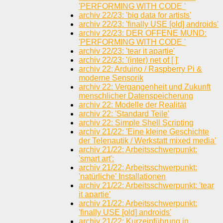
'PERFORMING WITH CODE '
archiv 22/23: 'big data for artists'
archiv 22/23: 'finally USE [old] androids'
archiv 22/23: DER OFFENE MUND:
'PERFORMING WITH CODE '
archiv 22/23: 'tear it apartie'
archiv 22/23: '(inter) net of [ ]'
archiv 22: Arduino / Raspberry Pi &
moderne Sensorik
archiv 22: Vergangenheit und Zukunft
menschlicher Datenspeicherung
archiv 22: Modelle der Realität
archiv 22: 'Standard Teile'
archiv 22: Simple Shell Scripting
archiv 21/22: 'Eine kleine Geschichte
der Telenautik / Werkstatt mixed media'
archiv 21/22: Arbeitsschwerpunkt:
'smart art':
archiv 21/22: Arbeitsschwerpunkt:
'natürliche' Installationen
archiv 21/22: Arbeitsschwerpunkt: 'tear
it apartie'
archiv 21/22: Arbeitsschwerpunkt:
'finally USE [old] androids'
archiv 21/22: Kurzeinführung in