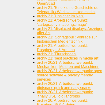
OpenScad
archiv 21: 'Eine kleine Geschichte der
Telenautik / Werkstatt mixed media'
archiv 21: 'Unsicher im Netz'
archiv 21: Arbeitsschwerpunkt:
'cartography::mapping::image'
archiv 21: 'displaced displays: Anzeigen
aller Art'
archiv 21: 'Schrägspur': Vorträge zur
historischen Medientechnik
archiv 21: Arbeitsschwerpunkt:
Raspberrypi & Arduino
archiv 21: 'Flurschaden'
archiv 21: 'best practices in media art'
archiv 20/21: Arbeitsschwerpunkt:
Mechaniken, Motoren und Maschinen
archiv 20/21: Arbeitsschwerpunkt: open
source software & privacy friendly
services
archiv 20/21: Arbeitsschwerpunkt:
digispark: quick and easy sparks
archiv 20/21: Arbeitsschwerpunkt:
'finally USE [old] androids'
archiv 20: Arbeitsschwerpunkt:
RaspberryPi & Arduino