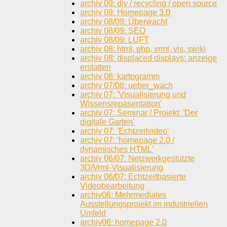
archiv 09: diy / recycling / open source
archiv 09: Homepage 3.0
archiv 08/09: Überwach!
archiv 08/09: SEQ
archiv 08/09: LUFT
archiv 08: html, php, vrml, vis, swiki
archiv 08: displaced displays: anzeige
erstatten
archiv 08: kartogramm
archiv 07/08: ueber_wach
archiv 07: 'Visualisierung und
Wissensrepäsentation'
archiv 07: Seminar / Projekt: 'Der
digitale Garten'
archiv 07: 'Echtzeitvideo'
archiv 07: 'homepage 2.0 /
dynamisches HTML'
archiv 06/07: Netzwerkgestützte
3D/Vrml-Visualisierung
archiv 06/07: Echtzeitbasierte
Videobearbeitung
archiv06: Mehrmediales
Ausstellungsprojekt im industriellen
Umfeld
archiv06: homepage 2.0