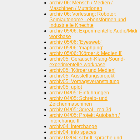
archiv 06: Mensch / Medien /
Maschinen / Mutationen
archiv 06: Vorlesung: Roboter:
Semiautonome Lebensformen und
industrielle Knechte
archiv 05/06: Experimentelle Audio/Midi
workbase
archiv 05/06: 'Eyesweb'
archiv 05/06: 'maphping'
archiv 05/06: 'Körper & Medien II'
archiv05: Geräusch-Klang-Sound-
experimentelle-workbase
archiv05: 'Körper und Medien'
archiv05: Ausstellungsprojekt
archiv05: Vortragsveranstaltung
archiv05: uplot
archiv 04/05: Einführungen
archiv 04/05: Schreib- und
Zeichenmaschinen
archiv 04/05: 3dreal - real3d
archiv 04/05: Projekt Autobahn /
Interchange II
archiv04: interchange
archiv04: info spaces
archiv 03/04: schrift, sprache und