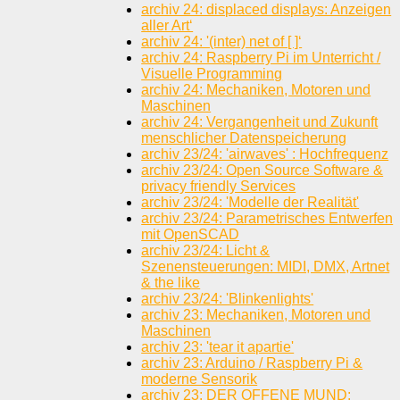
archiv 24: displaced displays: Anzeigen
aller Art‘
archiv 24: '(inter) net of [ ]‘
archiv 24: Raspberry Pi im Unterricht /
Visuelle Programming
archiv 24: Mechaniken, Motoren und
Maschinen
archiv 24: Vergangenheit und Zukunft
menschlicher Datenspeicherung
archiv 23/24: 'airwaves' : Hochfrequenz
archiv 23/24: Open Source Software &
privacy friendly Services
archiv 23/24: 'Modelle der Realität'
archiv 23/24: Parametrisches Entwerfen
mit OpenSCAD
archiv 23/24: Licht &
Szenensteuerungen: MIDI, DMX, Artnet
& the like
archiv 23/24: 'Blinkenlights'
archiv 23: Mechaniken, Motoren und
Maschinen
archiv 23: 'tear it apartie'
archiv 23: Arduino / Raspberry Pi &
moderne Sensorik
archiv 23: DER OFFENE MUND: