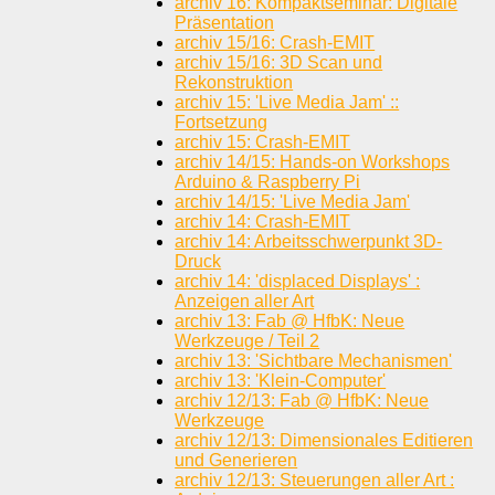
archiv 16: Kompaktseminar: Digitale
Präsentation
archiv 15/16: Crash-EMIT
archiv 15/16: 3D Scan und
Rekonstruktion
archiv 15: 'Live Media Jam' ::
Fortsetzung
archiv 15: Crash-EMIT
archiv 14/15: Hands-on Workshops
Arduino & Raspberry Pi
archiv 14/15: 'Live Media Jam'
archiv 14: Crash-EMIT
archiv 14: Arbeitsschwerpunkt 3D-
Druck
archiv 14: 'displaced Displays' :
Anzeigen aller Art
archiv 13: Fab @ HfbK: Neue
Werkzeuge / Teil 2
archiv 13: 'Sichtbare Mechanismen'
archiv 13: 'Klein-Computer'
archiv 12/13: Fab @ HfbK: Neue
Werkzeuge
archiv 12/13: Dimensionales Editieren
und Generieren
archiv 12/13: Steuerungen aller Art :