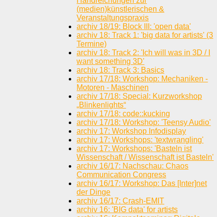
Handreichungen zur
(medien)künstlerischen &
Veranstaltungspraxis
archiv 18/19: Block III: 'open data'
archiv 18: Track 1: 'big data for artists' (3
Termine)
archiv 18: Track 2: 'Ich will was in 3D / I
want something 3D'
archiv 18: Track 3: Basics
archiv 17/18: Workshop: Mechaniken -
Motoren - Maschinen
archiv 17/18: Special: Kurzworkshop
„Blinkenlights“
archiv 17/18: code::kucking
archiv 17/18: Workshop: 'Teensy Audio'
archiv 17: Workshop Infodisplay
archiv 17: Workshops: 'textwrangling'
archiv 17: Workshops: 'Basteln ist
Wissenschaft / Wissenschaft ist Basteln'
archiv 16/17: Nachschau: Chaos
Communication Congress
archiv 16/17: Workshop: Das [Inter]net
der Dinge
archiv 16/17: Crash-EMIT
archiv 16: 'BIG data' for artists