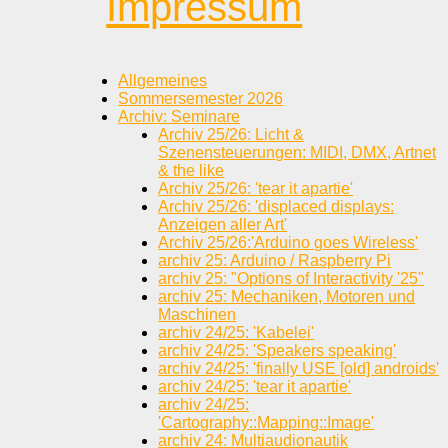
Impressum
Allgemeines
Sommersemester 2026
Archiv: Seminare
Archiv 25/26: Licht &
Szenensteuerungen: MIDI, DMX, Artnet
& the like
Archiv 25/26: 'tear it apartie'
Archiv 25/26: 'displaced displays:
Anzeigen aller Art'
Archiv 25/26:'Arduino goes Wireless'
archiv 25: Arduino / Raspberry Pi
archiv 25: "Options of Interactivity '25"
archiv 25: Mechaniken, Motoren und
Maschinen
archiv 24/25: 'Kabelei'
archiv 24/25: 'Speakers speaking'
archiv 24/25: 'finally USE [old] androids'
archiv 24/25: 'tear it apartie'
archiv 24/25:
'Cartography::Mapping::Image'
archiv 24: Multiaudionautik