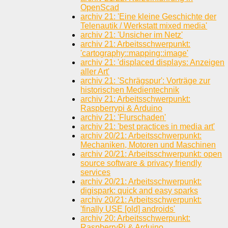
OpenScad
archiv 21: 'Eine kleine Geschichte der
Telenautik / Werkstatt mixed media'
archiv 21: 'Unsicher im Netz'
archiv 21: Arbeitsschwerpunkt:
'cartography::mapping::image'
archiv 21: 'displaced displays: Anzeigen
aller Art'
archiv 21: 'Schrägspur': Vorträge zur
historischen Medientechnik
archiv 21: Arbeitsschwerpunkt:
Raspberrypi & Arduino
archiv 21: 'Flurschaden'
archiv 21: 'best practices in media art'
archiv 20/21: Arbeitsschwerpunkt:
Mechaniken, Motoren und Maschinen
archiv 20/21: Arbeitsschwerpunkt: open
source software & privacy friendly
services
archiv 20/21: Arbeitsschwerpunkt:
digispark: quick and easy sparks
archiv 20/21: Arbeitsschwerpunkt:
'finally USE [old] androids'
archiv 20: Arbeitsschwerpunkt:
RaspberryPi & Arduino