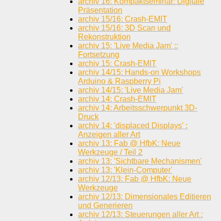
archiv 16: Kompaktseminar: Digitale
Präsentation
archiv 15/16: Crash-EMIT
archiv 15/16: 3D Scan und
Rekonstruktion
archiv 15: 'Live Media Jam' ::
Fortsetzung
archiv 15: Crash-EMIT
archiv 14/15: Hands-on Workshops
Arduino & Raspberry Pi
archiv 14/15: 'Live Media Jam'
archiv 14: Crash-EMIT
archiv 14: Arbeitsschwerpunkt 3D-
Druck
archiv 14: 'displaced Displays' :
Anzeigen aller Art
archiv 13: Fab @ HfbK: Neue
Werkzeuge / Teil 2
archiv 13: 'Sichtbare Mechanismen'
archiv 13: 'Klein-Computer'
archiv 12/13: Fab @ HfbK: Neue
Werkzeuge
archiv 12/13: Dimensionales Editieren
und Generieren
archiv 12/13: Steuerungen aller Art :