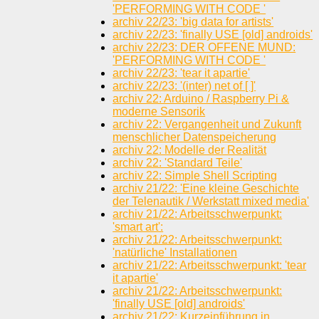
'PERFORMING WITH CODE '
archiv 22/23: 'big data for artists'
archiv 22/23: 'finally USE [old] androids'
archiv 22/23: DER OFFENE MUND:
'PERFORMING WITH CODE '
archiv 22/23: 'tear it apartie'
archiv 22/23: '(inter) net of [ ]'
archiv 22: Arduino / Raspberry Pi &
moderne Sensorik
archiv 22: Vergangenheit und Zukunft
menschlicher Datenspeicherung
archiv 22: Modelle der Realität
archiv 22: 'Standard Teile'
archiv 22: Simple Shell Scripting
archiv 21/22: 'Eine kleine Geschichte
der Telenautik / Werkstatt mixed media'
archiv 21/22: Arbeitsschwerpunkt:
'smart art':
archiv 21/22: Arbeitsschwerpunkt:
'natürliche' Installationen
archiv 21/22: Arbeitsschwerpunkt: 'tear
it apartie'
archiv 21/22: Arbeitsschwerpunkt:
'finally USE [old] androids'
archiv 21/22: Kurzeinführung in