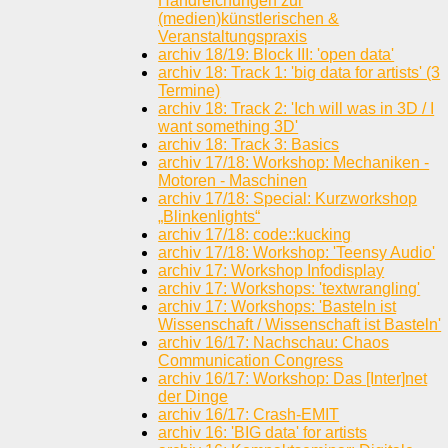
Handreichungen zur
(medien)künstlerischen &
Veranstaltungspraxis
archiv 18/19: Block III: 'open data'
archiv 18: Track 1: 'big data for artists' (3
Termine)
archiv 18: Track 2: 'Ich will was in 3D / I
want something 3D'
archiv 18: Track 3: Basics
archiv 17/18: Workshop: Mechaniken -
Motoren - Maschinen
archiv 17/18: Special: Kurzworkshop
„Blinkenlights“
archiv 17/18: code::kucking
archiv 17/18: Workshop: 'Teensy Audio'
archiv 17: Workshop Infodisplay
archiv 17: Workshops: 'textwrangling'
archiv 17: Workshops: 'Basteln ist
Wissenschaft / Wissenschaft ist Basteln'
archiv 16/17: Nachschau: Chaos
Communication Congress
archiv 16/17: Workshop: Das [Inter]net
der Dinge
archiv 16/17: Crash-EMIT
archiv 16: 'BIG data' for artists