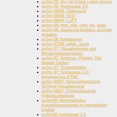
archiv 09: diy / recycling / open source
archiv 09: Homepage 3.0
archiv 08/09: Überwach!
archiv 08/09: SEQ
archiv 08/09: LUFT
archiv 08: html, php, vrml, vis, swiki
archiv 08: displaced displays: anzeige
erstatten
archiv 08: kartogramm
archiv 07/08: ueber_wach
archiv 07: 'Visualisierung und
Wissensrepäsentation'
archiv 07: Seminar / Projekt: 'Der
digitale Garten'
archiv 07: 'Echtzeitvideo'
archiv 07: 'homepage 2.0 /
dynamisches HTML'
archiv 06/07: Netzwerkgestützte
3D/Vrml-Visualisierung
archiv 06/07: Echtzeitbasierte
Videobearbeitung
archiv06: Mehrmediales
Ausstellungsprojekt im industriellen
Umfeld
archiv06: homepage 2.0