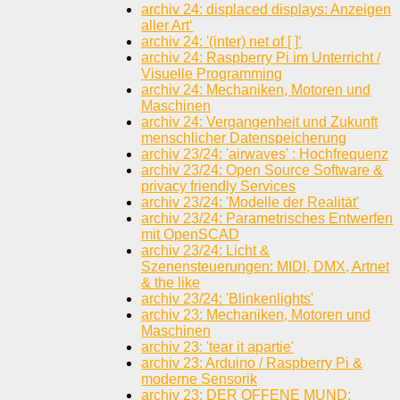
archiv 24: displaced displays: Anzeigen
aller Art‘
archiv 24: '(inter) net of [ ]‘
archiv 24: Raspberry Pi im Unterricht /
Visuelle Programming
archiv 24: Mechaniken, Motoren und
Maschinen
archiv 24: Vergangenheit und Zukunft
menschlicher Datenspeicherung
archiv 23/24: 'airwaves' : Hochfrequenz
archiv 23/24: Open Source Software &
privacy friendly Services
archiv 23/24: 'Modelle der Realität'
archiv 23/24: Parametrisches Entwerfen
mit OpenSCAD
archiv 23/24: Licht &
Szenensteuerungen: MIDI, DMX, Artnet
& the like
archiv 23/24: 'Blinkenlights'
archiv 23: Mechaniken, Motoren und
Maschinen
archiv 23: 'tear it apartie'
archiv 23: Arduino / Raspberry Pi &
moderne Sensorik
archiv 23: DER OFFENE MUND: