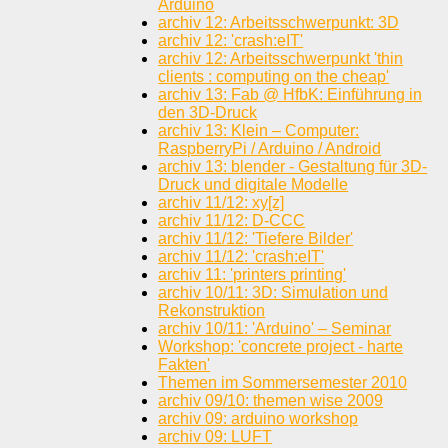
Arduino
archiv 12: Arbeitsschwerpunkt: 3D
archiv 12: 'crash:eIT'
archiv 12: Arbeitsschwerpunkt 'thin
clients : computing on the cheap'
archiv 13: Fab @ HfbK: Einführung in
den 3D-Druck
archiv 13: Klein – Computer:
RaspberryPi / Arduino / Android
archiv 13: blender - Gestaltung für 3D-
Druck und digitale Modelle
archiv 11/12: xy[z]
archiv 11/12: D-CCC
archiv 11/12: 'Tiefere Bilder'
archiv 11/12: 'crash:eIT'
archiv 11: 'printers printing'
archiv 10/11: 3D: Simulation und
Rekonstruktion
archiv 10/11: 'Arduino' – Seminar
Workshop: 'concrete project - harte
Fakten'
Themen im Sommersemester 2010
archiv 09/10: themen wise 2009
archiv 09: arduino workshop
archiv 09: LUFT