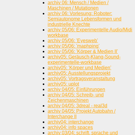
archiv 06: Mensch / Medien /
Maschinen / Mutationen
archiv 06: Vorlesung: Roboter:
Semiautonome Lebensformen und
industrielle Knechte
archiv 05/06: Experimentelle Audio/Midi
workbase
archiv 05/06: 'Eyesweb'
archiv 05/06: 'maphping'
archiv 05/06: 'Körper & Medien II'
archiv05: Geräusch-Klang-Sound-
experimentelle-workbase
archiv05: 'Körper und Medien'
archiv05: Ausstellungsprojekt
archiv05: Vortragsveranstaltung
archiv05: uplot
archiv 04/05: Einführungen
archiv 04/05: Schreib- und
Zeichenmaschinen
archiv 04/05: 3dreal - real3d
archiv 04/05: Projekt Autobahn /
Interchange II
archiv04: interchange
archiv04: info spaces
archiv 03/04: schrift, sprache und