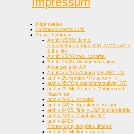
Impressum
Allgemeines
Sommersemester 2026
Archiv: Seminare
Archiv 25/26: Licht &
Szenensteuerungen: MIDI, DMX, Artnet
& the like
Archiv 25/26: 'tear it apartie'
Archiv 25/26: 'displaced displays:
Anzeigen aller Art'
Archiv 25/26:'Arduino goes Wireless'
archiv 25: Arduino / Raspberry Pi
archiv 25: "Options of Interactivity '25"
archiv 25: Mechaniken, Motoren und
Maschinen
archiv 24/25: 'Kabelei'
archiv 24/25: 'Speakers speaking'
archiv 24/25: 'finally USE [old] androids'
archiv 24/25: 'tear it apartie'
archiv 24/25:
'Cartography::Mapping::Image'
archiv 24: Multiaudionautik