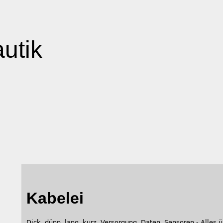
autik
Kabelei
Dick, dünn, lang, kurz, Versorgung, Daten, Sensoren - Alles